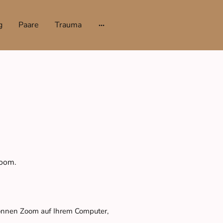
g
Paare
Trauma
Zoom.
 können Zoom auf Ihrem Computer,