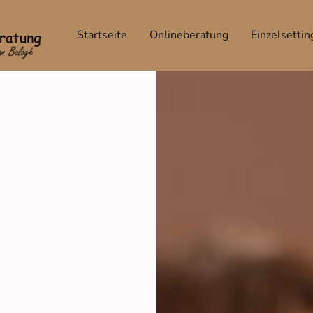
Startseite
Onlineberatung
Einzelsettin