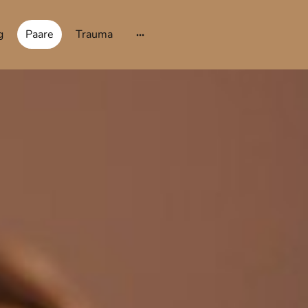
g
Paare
Trauma